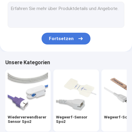
ekg Maschinenkabel
EKG-Zusätze
Invasionsblutdruckkabel
Fortsetzen
NIBP-Stulpe
medizinischer Temperaturfühler
Unsere Kategorien
Electrosurgical-Zusätze
Fötale Monitorsonde
Medizinische Veterinärzusätze
Holter Recorder ECG
Wiederverwendbarer
Wegwerf-Sensor
Wegwerf-Sond
Medizinischer Sensor O2
Sensor Spo2
Spo2