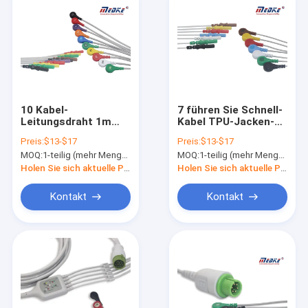
10 Kabel-
7 führen Sie Schnell-
Leitungsdraht 1m
Kabel TPU-Jacken-
des Führungs-Lärm-
AHA 1m Holter
Preis:
$13-$17
Preis:
$13-$17
1,5 AHA Holter
Recorder ECG
MOQ:
1-teilig (mehr Menge mit besserem Rabatt)
MOQ:
1-teilig (mehr Menge mit besserem Rabatt)
Recorder ECG
Holen Sie sich aktuelle Preis
Holen Sie sich aktuelle Preis
Kontakt
Kontakt
Haus
Produkte
Über uns