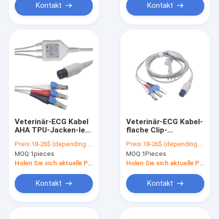
Kontakt
Kontakt
Veterinär-ECG Kabel
Veterinär-ECG Kabel-
AHA TPU-Jacken-Iec
flache Clip-
ISO13485 mit Contec
Verbindung TPU-
Preis:
18-26$ (depending on order qty)
Preis:
18-26$ (depending on order qty)
C80Vet GA3140V
Jacken-kompatibel
MOQ:
1pieces
MOQ:
1Pieces
mit Contec C80Vet
Holen Sie sich aktuelle Preis
Holen Sie sich aktuelle Preis
Kontakt
Kontakt