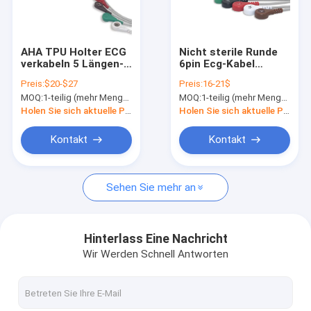
Fabrik-Ausflug
Qualitätskontrolle
AHA TPU Holter ECG
Nicht sterile Runde
verkabeln 5 Längen-
6pin Ecg-Kabel
Treten Sie mit uns in Verbindung
den Latex der
Führung CD2000 5
Preis:
$20-$27
Preis:
16-21$
Leitungsdraht-3.4m,
MB gerades
MOQ:
1-teilig (mehr Menge mit besserem Rabatt)
MOQ:
1-teilig (mehr Menge mit besserem Rabatt)
der für Wego G5198S
Fordern Sie ein Zitat
frei ist
Holen Sie sich aktuelle Preis
Holen Sie sich aktuelle Preis
Kontakt
Kontakt
Wiederverwendbarer Sensor Spo2
Sehen Sie mehr an
Wegwerf-Sensor Spo2
Wegwerf-Sonde spo2
Hinterlass Eine Nachricht
Wir Werden Schnell Antworten
Kabel der Erweiterungs-SPO2
ecg Patientenkabel