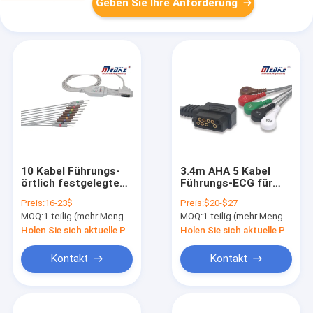
Geben Sie Ihre Anforderung
10 Kabel Führungs-
3.4m AHA 5 Kabel
örtlich festgelegtes
Führungs-ECG für
Nadel Cardioline
Digitrak XT Holter
Preis:
16-23$
Preis:
$20-$27
1350A Nihon Kohden
Recorder
MOQ:
1-teilig (mehr Menge mit besserem Rabatt)
MOQ:
1-teilig (mehr Menge mit besserem Rabatt)
Ecg
Holen Sie sich aktuelle Preis
Holen Sie sich aktuelle Preis
Kontakt
Kontakt