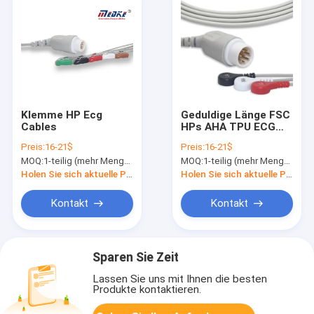
Klemme HP Ecg
Geduldige Länge FSC
Cables
HPs AHA TPU ECG
Kabel-3.4m mit 3
Preis:
16-21$
Preis:
16-21$
Leitungsdrähten
MOQ:
1-teilig (mehr Menge mit besserem Rabatt)
MOQ:
1-teilig (mehr Menge mit besserem Rabatt)
G3123S
Holen Sie sich aktuelle Preis
Holen Sie sich aktuelle Preis
Kontakt
Kontakt
Sparen Sie Zeit
Lassen Sie uns mit Ihnen die besten
Produkte kontaktieren.