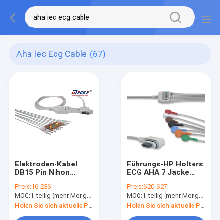
Aha Iec Ecg Cable
(67)
Elektroden-Kabel
Führungs-HP Holters
DB15 Pin Nihon
ECG AHA 7 Jacke
Kohden AHA
Kabels TPU für GE-
Preis:
16-23$
Preis:
$20-$27
ECG9620 Ecg
Serra
MOQ:
1-teilig (mehr Menge mit besserem Rabatt)
MOQ:
1-teilig (mehr Menge mit besserem Rabatt)
Holen Sie sich aktuelle Preis
Holen Sie sich aktuelle Preis