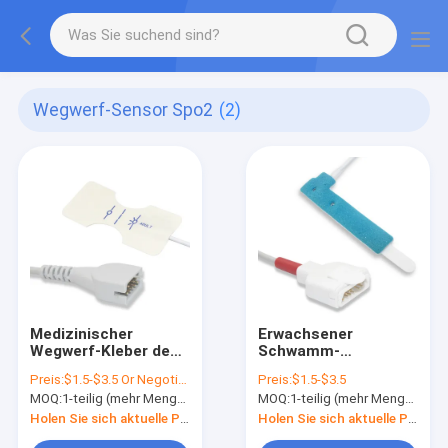
Wegwerf-Sensor Spo2
(2)
Medizinischer
Erwachsener
Wegwerf-Kleber des
Schwamm-
TPU-Längen-0.9m
Neugeboren-
Preis:
$1.5-$3.5 Or Negotiable
Preis:
$1.5-$3.5
Sensor-SpO2 für
Wegwerf-Spo2
MOQ:
1-teilig (mehr Menge mit besserem Rabatt)
MOQ:
1-teilig (mehr Menge mit besserem Rabatt)
Erwachsenen
Sensor M-LNCS
Holen Sie sich aktuelle Preis
Holen Sie sich aktuelle Preis