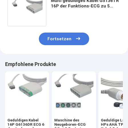
Multi geduldiges Kabel G5136TR
16P der Funktions-ECG zu 5
Führung kompatibles Drager
Siemens
Fortsetzen
Empfohlene Produkte
Geduldiges Kabel
Maschine des
Geduldige Län
16P G6136DR ECG 6
Neugeboren-ECG
HPs AHA TPU 