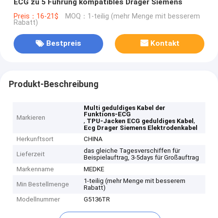
ECG zu 5 Führung kompatibles Drager Siemens
Preis：16-21$
MOQ：1-teilig (mehr Menge mit besserem
Rabatt)
Bestpreis
Kontakt
Produkt-Beschreibung
Multi geduldiges Kabel der
Funktions-ECG
Markieren
,
,
TPU-Jacken ECG geduldiges Kabel
Ecg Drager Siemens Elektrodenkabel
Herkunftsort
CHINA
das gleiche Tagesverschiffen für
Lieferzeit
Beispielauftrag, 3-5days für Großauftrag
Markenname
MEDKE
1-teilig (mehr Menge mit besserem
Min Bestellmenge
Rabatt)
Modellnummer
G5136TR